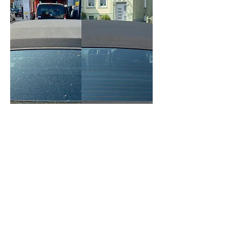
rts-schmidt@t-online.de